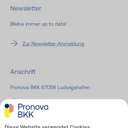
Newsletter
Bleibe immer up to date!
Zur Newsletter-Anmeldung
Anschrift
Pronova BKK 67058 Ludwigshafen
Zur Pronova BKK Website