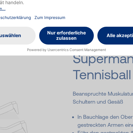
Achtung: Bauchspannun
Seite zu kippen!
Superman
Tennisball
Beanspruchte Muskulatu
Schultern und Gesäß
In Bauchlage den Ober
gestreckten Armen eine
Führ den gestreckten A