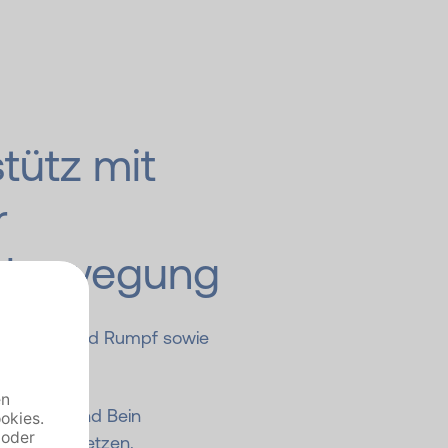
tütz mit
r
nbewegung
r: Bauch und Rumpf sowie
onal Arm und Bein
ieder absetzen.