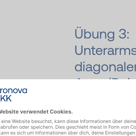
Übung 3:
Unterarms
diagonale
Arm-/Bei
Beanspruchte Muskulatu
Schulter und Gesäß
Im Unterarmstütz diag
zusammenziehen und w