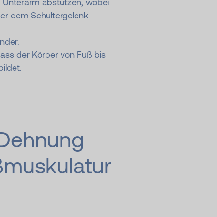
m Unterarm abstützen, wobei
ter dem Schultergelenk
nder.
ass der Körper von Fuß bis
ildet.
 Dehnung
­musku­latur