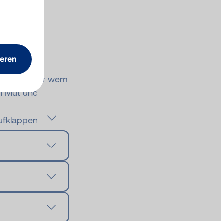
ein
zu sein, oder wem
en Mut und
:
aufklappen