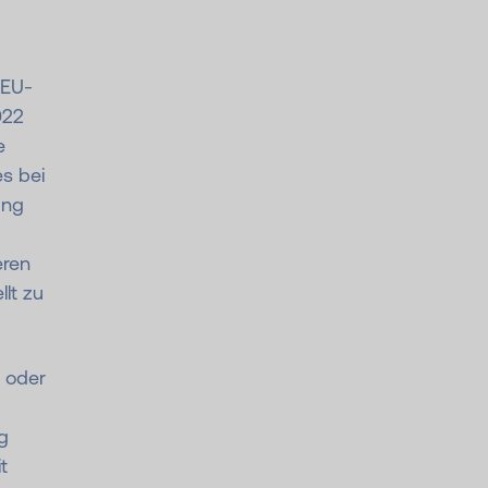
 EU-
022
e
s bei
ung
eren
llt zu
t oder
g
t