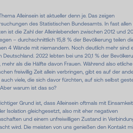
hema Alleinsein ist aktueller denn je. Das zeigen
rsuchungen des Statistischen Bundesamts. In fast allen
en ist die Zahl der Alleinlebenden zwischen 2012 und 2
egen – durchschnittlich 15,8 % der Bevölkerung teilen di
nen 4 Wände mit niemandem. Noch deutlich mehr sind e
n Deutschland. 2022 lebten bei uns 20,1 % der Bevölker
n, mehr als die Hälfte davon Frauen. Während also etliche
hen freiwillig Zeit allein verbringen, gibt es auf der and
 auch viele, die sich davor fürchten, auf sich selbst geste
 Aber warum ist das so?
ichtiger Grund ist, dass Alleinsein oftmals mit Einsamkei
ler Isolation gleichgesetzt, also mit eher negativen
schaften und einem unfreiwilligen Zustand in Verbindun
acht wird. Die meisten von uns genießen den Kontakt mi