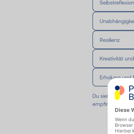
Selbstreflexio
Unabhängigkei
Resilienz
Kreativität und
Erholung und
Du siehst: Wer es
empfinden, dem k