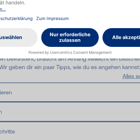
ann ich das Alleins
n?
h nie ausprobiert hat, bewusst auf sich selbst gestellt 
sein bevorsteht, braucht am Anfang vielleicht ein bissch
Wir geben dir ein paar Tipps, wie du es angehen kannst
Alles 
ieren
n
hritte