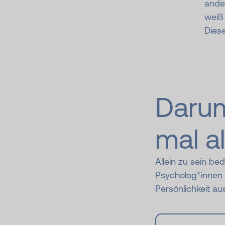
ande
weiß 
Dies
Darum
mal al
Allein zu sein bed
Psycholog*innen s
Persönlichkeit au