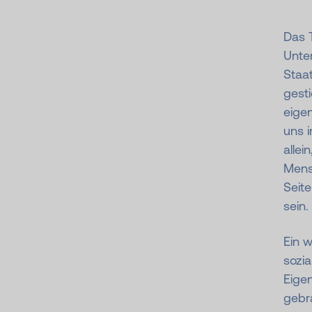
Das T
Unte
Staat
gesti
eige
uns i
allei
Mensc
Seite
sein.
Ein w
sozia
Eigen
gebr