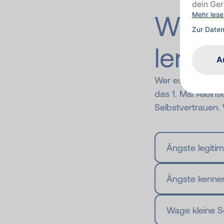
Wie k
lerne
Wer es bisher noc
das 1. Mal Allein
Selbstvertrauen. 
Ängste legitim
Ängste kenne
Wage kleine Sc