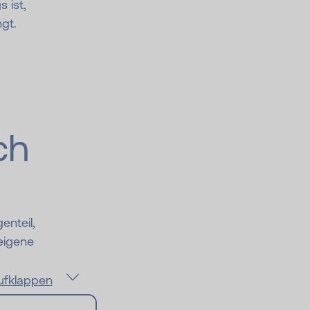
 ist,
ngt.
ch
enteil,
eigene
aufklappen