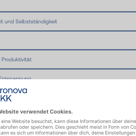
n
t und Selbstständigkeit
 Produktivität
 Entspannung
 schafft, das Alleinsein als etwas Positives und selbst 
ann es gelingen, daraus Kraft zu schöpfen.