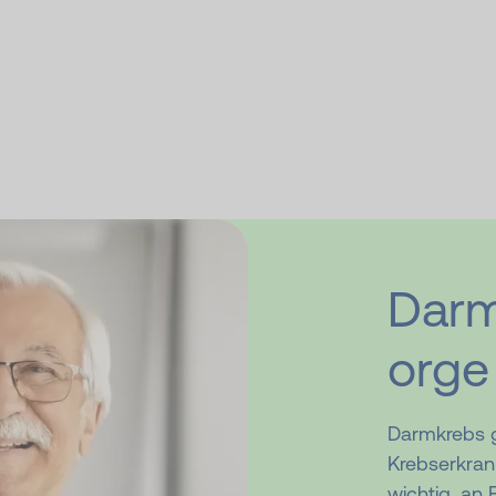
Darm
orge
Darmkrebs g
Krebserkran
wichtig, an