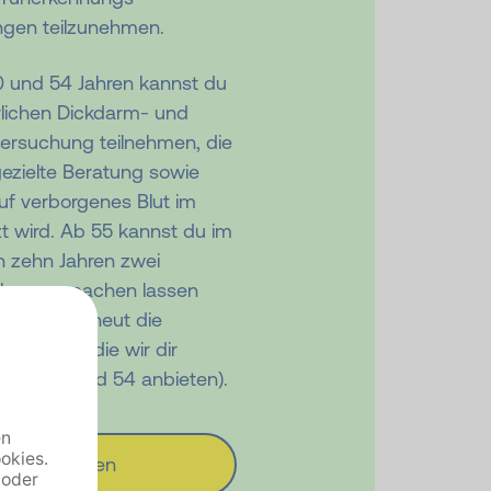
gen teilzunehmen.
 und 54 Jahren kannst du
rlichen Dickdarm- und
rsuchung teilnehmen, die
gezielte Beratung sowie
uf verborgenes Blut im
t wird. Ab 55 kannst du im
 zehn Jahren zwei
lungen machen lassen
wei Jahre erneut die
 nutzen, die wir dir
schen 50 und 54 anbieten).
Artikel lesen