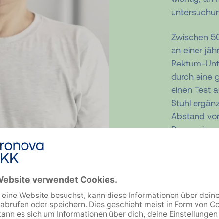
untersuchun
Zwischen 50
an einer jäh
Rektum-Unte
durch eine 
einen Test a
Stuhl ergänz
Abstand von
Darmspiege
(oder alle z
Untersuchung
bereits zwi