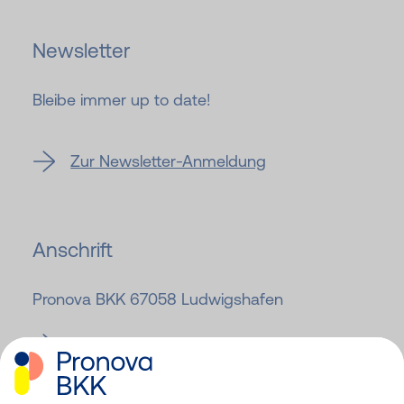
Newsletter
Bleibe immer up to date!
Zur Newsletter-Anmeldung
Anschrift
Pronova BKK 67058 Ludwigshafen
Zur Pronova BKK Website